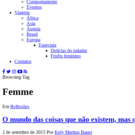
Comportamento
Eventos
Viagens
África
Asia
Áustria
Brasil
Europa
Especiais
Delicias do paladar
Frufru feminino
Contatos
Browsing Tag
Femme
Em
Reflexões
O mundo das coisas que não existem, mas q
2 de setembro de 2015
Por
Kely Martins Bauer