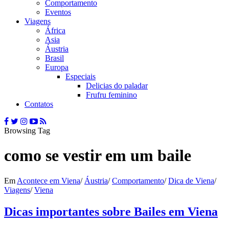
Comportamento
Eventos
Viagens
África
Asia
Áustria
Brasil
Europa
Especiais
Delicias do paladar
Frufru feminino
Contatos
Browsing Tag
como se vestir em um baile
Em
Acontece em Viena
/
Áustria
/
Comportamento
/
Dica de Viena
/
Viagens
/
Viena
Dicas importantes sobre Bailes em Viena