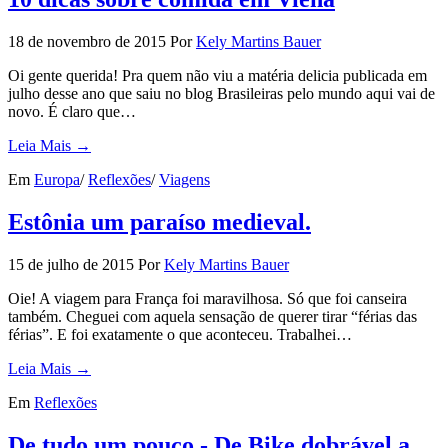
18 de novembro de 2015
Por
Kely Martins Bauer
Oi gente querida! Pra quem não viu a matéria delicia publicada em
julho desse ano que saiu no blog Brasileiras pelo mundo aqui vai de
novo. É claro que…
Leia Mais →
Em
Europa
/
Reflexões
/
Viagens
Estônia um paraíso medieval.
15 de julho de 2015
Por
Kely Martins Bauer
Oie! A viagem para França foi maravilhosa. Só que foi canseira
também. Cheguei com aquela sensação de querer tirar “férias das
férias”. E foi exatamente o que aconteceu. Trabalhei…
Leia Mais →
Em
Reflexões
De tudo um pouco - De Bike dobrável a