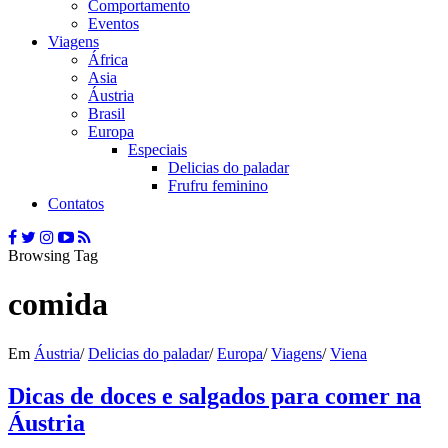
Comportamento
Eventos
Viagens
África
Asia
Áustria
Brasil
Europa
Especiais
Delicias do paladar
Frufru feminino
Contatos
Browsing Tag
comida
Em
Áustria
/
Delicias do paladar
/
Europa
/
Viagens
/
Viena
Dicas de doces e salgados para comer na
Áustria