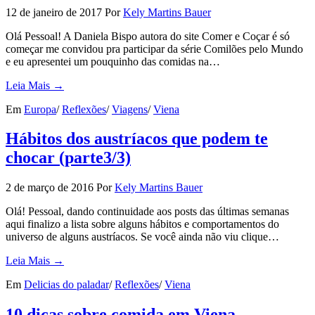
12 de janeiro de 2017
Por
Kely Martins Bauer
Olá Pessoal! A Daniela Bispo autora do site Comer e Coçar é só
começar me convidou pra participar da série Comilões pelo Mundo
e eu apresentei um pouquinho das comidas na…
Leia Mais →
Em
Europa
/
Reflexões
/
Viagens
/
Viena
Hábitos dos austríacos que podem te
chocar (parte3/3)
2 de março de 2016
Por
Kely Martins Bauer
Olá! Pessoal, dando continuidade aos posts das últimas semanas
aqui finalizo a lista sobre alguns hábitos e comportamentos do
universo de alguns austríacos. Se você ainda não viu clique…
Leia Mais →
Em
Delicias do paladar
/
Reflexões
/
Viena
10 dicas sobre comida em Viena