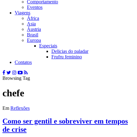
Comportamento
Eventos
Viagens
África
Asia
Áustria
Brasil
Europa
Especiais
Delicias do paladar
Frufru feminino
Contatos
Browsing Tag
chefe
Em
Reflexões
Como ser gentil e sobreviver em tempos
de crise