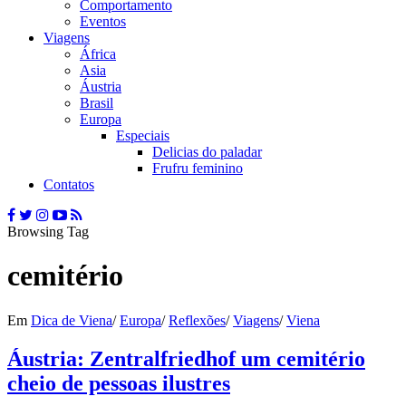
Comportamento
Eventos
Viagens
África
Asia
Áustria
Brasil
Europa
Especiais
Delicias do paladar
Frufru feminino
Contatos
Browsing Tag
cemitério
Em
Dica de Viena
/
Europa
/
Reflexões
/
Viagens
/
Viena
Áustria: Zentralfriedhof um cemitério
cheio de pessoas ilustres