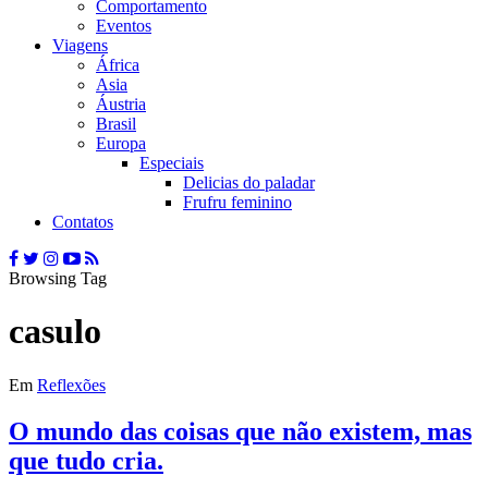
Comportamento
Eventos
Viagens
África
Asia
Áustria
Brasil
Europa
Especiais
Delicias do paladar
Frufru feminino
Contatos
Browsing Tag
casulo
Em
Reflexões
O mundo das coisas que não existem, mas
que tudo cria.