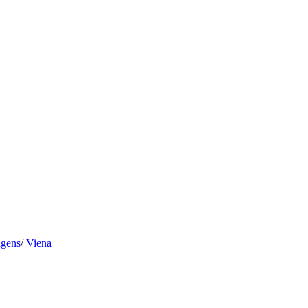
agens
/
Viena