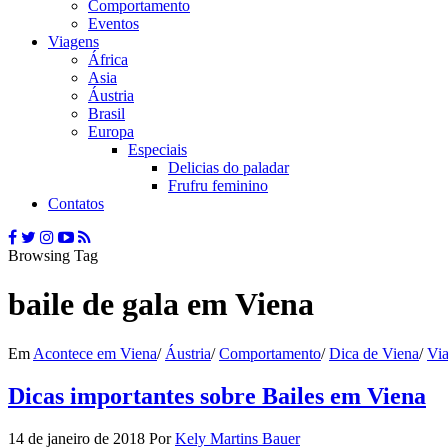
Comportamento
Eventos
Viagens
África
Asia
Áustria
Brasil
Europa
Especiais
Delicias do paladar
Frufru feminino
Contatos
Browsing Tag
baile de gala em Viena
Em
Acontece em Viena
/
Áustria
/
Comportamento
/
Dica de Viena
/
Vi
Dicas importantes sobre Bailes em Viena
14 de janeiro de 2018
Por
Kely Martins Bauer