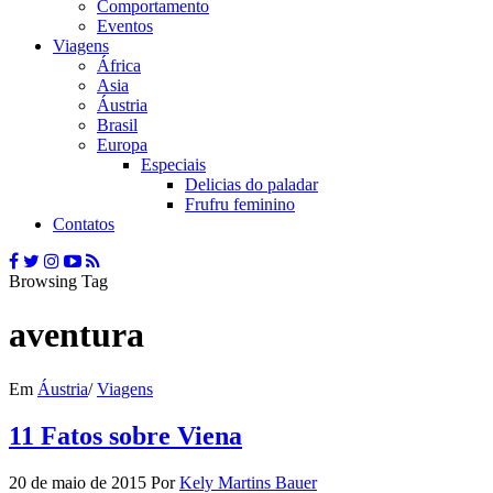
Comportamento
Eventos
Viagens
África
Asia
Áustria
Brasil
Europa
Especiais
Delicias do paladar
Frufru feminino
Contatos
Browsing Tag
aventura
Em
Áustria
/
Viagens
11 Fatos sobre Viena
20 de maio de 2015
Por
Kely Martins Bauer