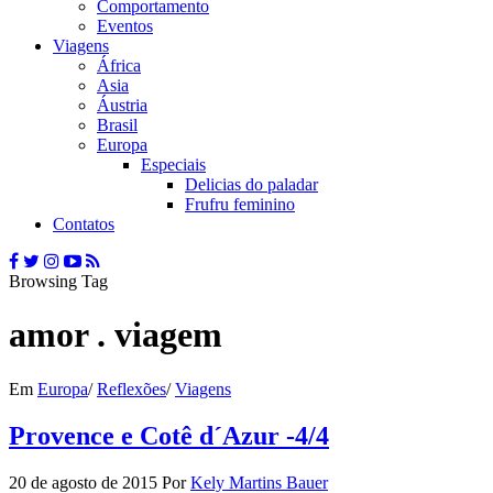
Comportamento
Eventos
Viagens
África
Asia
Áustria
Brasil
Europa
Especiais
Delicias do paladar
Frufru feminino
Contatos
Browsing Tag
amor . viagem
Em
Europa
/
Reflexões
/
Viagens
Provence e Cotê d´Azur -4/4
20 de agosto de 2015
Por
Kely Martins Bauer