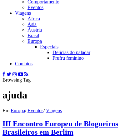
Comportamento
Eventos
Viagens
África
Asia
Áustria
Brasil
Europa
Especiais
Delicias do paladar
Frufru feminino
Contatos
Browsing Tag
ajuda
Em
Europa
/
Eventos
/
Viagens
III Encontro Europeu de Blogueiros
Brasileiros em Berlim