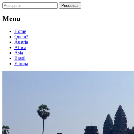
Menu
Home
Quem?
Áustria
Africa
Ásia
Brasil
Europa