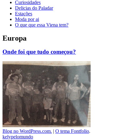
Curiosidades
Delicias do Paladar
Estações
Moda por ai
O que que essa Viena tem?
Europa
Onde foi que tudo começou?
Blog no WordPress.com.
|
O tema Fontfolio
.
kelypelomundo