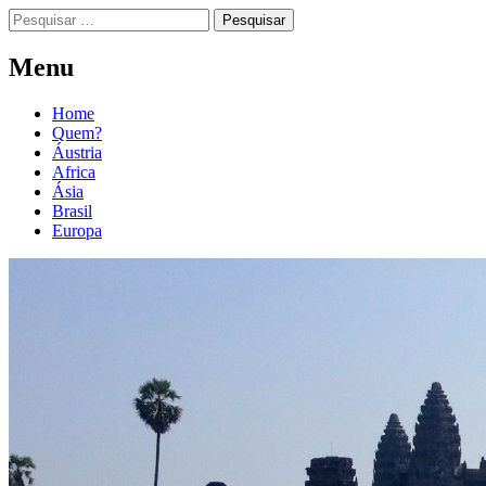
Menu
Home
Quem?
Áustria
Africa
Ásia
Brasil
Europa