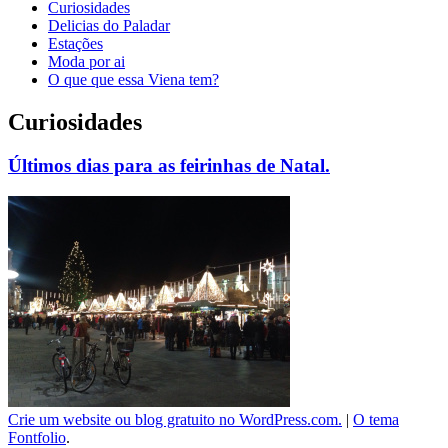
Curiosidades
Delicias do Paladar
Estações
Moda por ai
O que que essa Viena tem?
Curiosidades
Últimos dias para as feirinhas de Natal.
Crie um website ou blog gratuito no WordPress.com.
|
O tema
Fontfolio
.