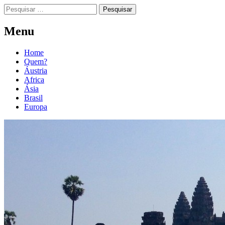
Menu
Home
Quem?
Áustria
Africa
Ásia
Brasil
Europa