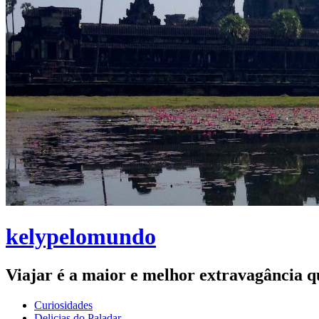
kelypelomundo
Viajar é a maior e melhor extravagância qu
Curiosidades
Delicias do Paladar