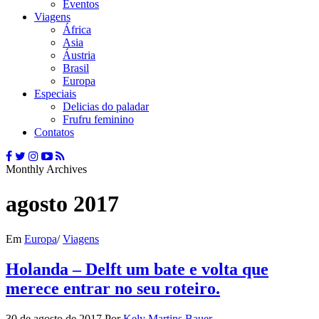
Eventos
Viagens
África
Asia
Áustria
Brasil
Europa
Especiais
Delicias do paladar
Frufru feminino
Contatos
Monthly Archives
agosto 2017
Em
Europa
/
Viagens
Holanda – Delft um bate e volta que
merece entrar no seu roteiro.
30 de agosto de 2017
Por
Kely Martins Bauer