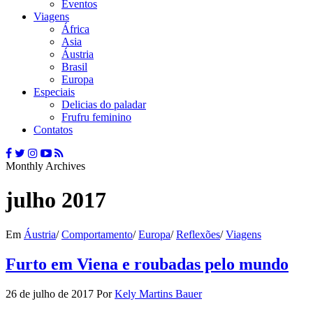
Eventos
Viagens
África
Asia
Áustria
Brasil
Europa
Especiais
Delicias do paladar
Frufru feminino
Contatos
Monthly Archives
julho 2017
Em
Áustria
/
Comportamento
/
Europa
/
Reflexões
/
Viagens
Furto em Viena e roubadas pelo mundo
26 de julho de 2017
Por
Kely Martins Bauer