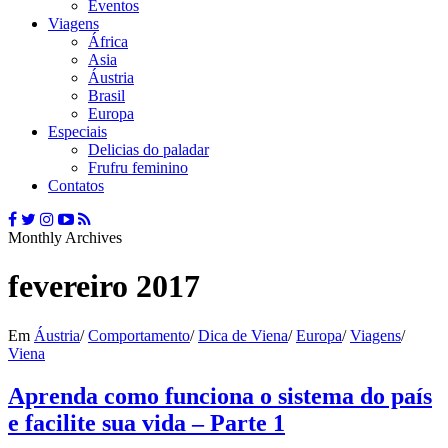
Eventos
Viagens
África
Asia
Áustria
Brasil
Europa
Especiais
Delicias do paladar
Frufru feminino
Contatos
Monthly Archives
fevereiro 2017
Em
Áustria
/
Comportamento
/
Dica de Viena
/
Europa
/
Viagens
/
Viena
Aprenda como funciona o sistema do país
e facilite sua vida – Parte 1