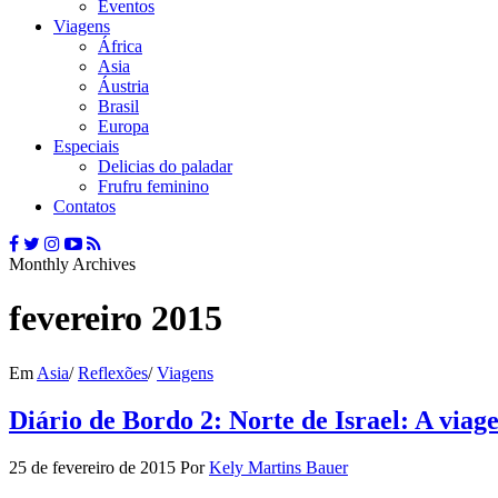
Eventos
Viagens
África
Asia
Áustria
Brasil
Europa
Especiais
Delicias do paladar
Frufru feminino
Contatos
Monthly Archives
fevereiro 2015
Em
Asia
/
Reflexões
/
Viagens
Diário de Bordo 2: Norte de Israel: A via
25 de fevereiro de 2015
Por
Kely Martins Bauer